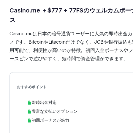
Casino.me ＋$777 + 77FSのウェルカムボー
ス
Casino.meは日本の暗号通貨ユーザーに人気の即時出金
ノです。BitcoinやLitecoinだけでなく、JCBや銀行振込
用可能で、利便性が高いのが特徴。初回入金ボーナスやフ
ースピンで遊びやすく、短時間で資金管理ができます。
おすすめポイント
即時出金対応
豊富な支払いオプション
初回ボーナスが魅力