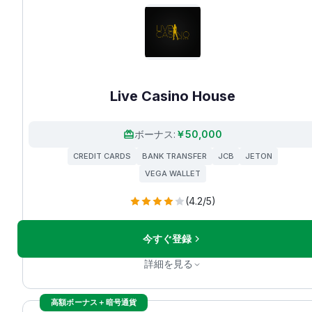
Live Casino House
ボーナス:
￥50,000
CREDIT CARDS
BANK TRANSFER
JCB
JETON
VEGA WALLET
(
4.2
/5)
今すぐ登録
詳細を見る
高額ボーナス＋暗号通貨